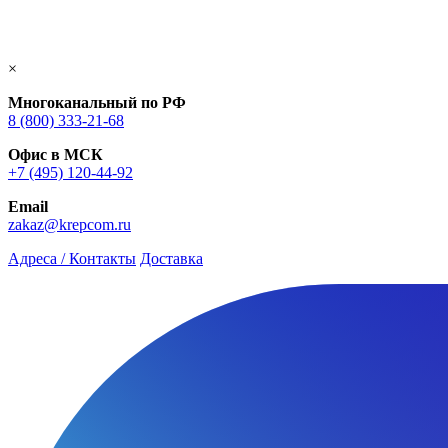
×
Многоканальный по РФ
8 (800) 333‑21-68
Офис в МСК
+7 (495) 120-44-92
Email
zakaz@krepcom.ru
Адреса / Контакты
Доставка