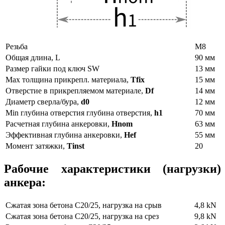
Резьба
М8
Общая длина, L
90 мм
Размер гайки под ключ SW
13 мм
Max толщина прикрепл. материала,
Tfix
15 мм
Отверстие в прикрепляемом материале,
Df
14 мм
Диаметр сверла/бура,
d0
12 мм
Min глубина отверстия глубина отверстия,
h1
70 мм
Расчетная глубина анкеровки,
Hnom
63 мм
Эффективная глубина анкеровки,
Hef
55 мм
Момент затяжки,
Tinst
20
Рабочие характеристики (нагрузки)
анкера:
Сжатая зона бетона С20/25, нагрузка на срыв
4,8 kN
Сжатая зона бетона С20/25, нагрузка на срез
9,8 kN