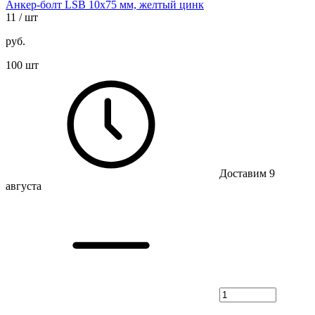
Анкер-болт LSB 10х75 мм, желтый цинк
11
/ шт
руб.
100 шт
Доставим 9
августа