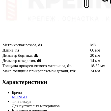
Метрическая резьба,
ds
M8
Длина,
hs
66 мм
Диаметр бортика,
dk
20 мм
Диаметр отверстия,
d0
14 мм
Толщина прикрепляемого материала,
dp
18-32 мм
Макс. толщина прикрепляемой детали,
tfix
24 мм
Характеристики
Бренд
MUNGO
Тип анкера
Для пустотелых материалов
Единицы измерения