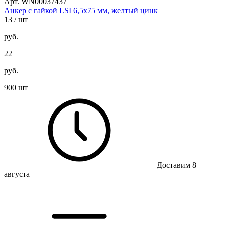
Арт. WN00037437
Анкер с гайкой LSI 6,5х75 мм, желтый цинк
13
/ шт
руб.
22
руб.
900 шт
Доставим 8
августа