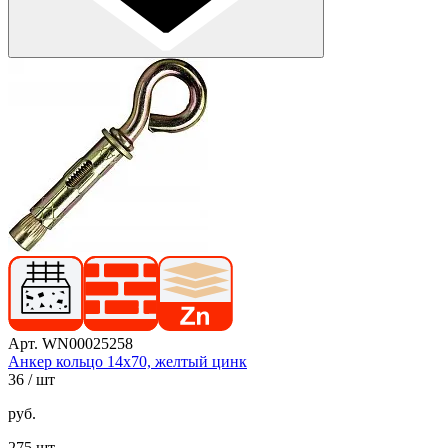
Арт. WN00025258
Анкер кольцо 14х70, желтый цинк
36
/ шт
руб.
275 шт