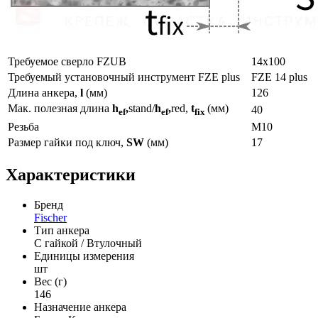
Требуемое сверло FZUB
14х100
Требуемый установочный инструмент FZE plus
FZE 14 plus
Длина анкера,
l
(мм)
126
Мак. полезная длина
h
,
stand/
h
,
red,
t
(мм)
40
ef
ef
fix
Резьба
М10
Размер гайки под ключ,
SW
(мм)
17
Характеристики
Бренд
Fischer
Тип анкера
С гайкой / Втулочный
Единицы измерения
шт
Вес (г)
146
Назначение анкера