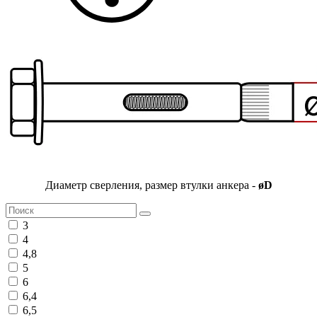
Диаметр сверления, размер втулки анкера -
øD
3
4
4,8
5
6
6,4
6,5