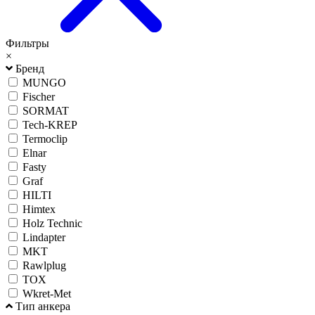
Фильтры
×
Бренд
MUNGO
Fischer
SORMAT
Tech-KREP
Termoclip
Elnar
Fasty
Graf
HILTI
Himtex
Holz Technic
Lindapter
MKT
Rawlplug
TOX
Wkret-Met
Тип анкера