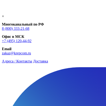
×
Многоканальный по РФ
8 (800) 333‑21-68
Офис в МСК
+7 (495) 120-44-92
Email
zakaz@krepcom.ru
Адреса / Контакты
Доставка