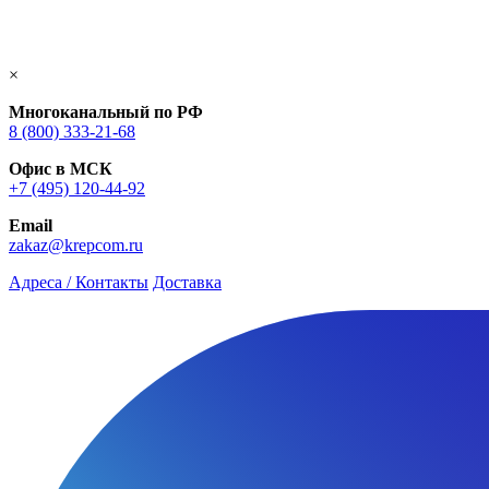
×
Многоканальный по РФ
8 (800) 333‑21-68
Офис в МСК
+7 (495) 120-44-92
Email
zakaz@krepcom.ru
Адреса / Контакты
Доставка