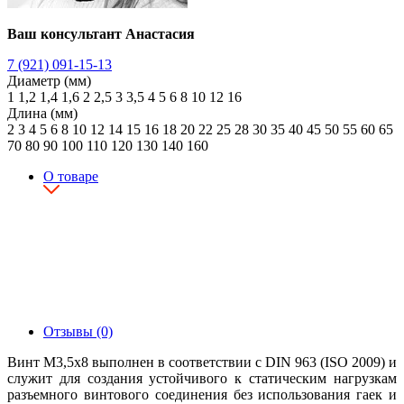
Ваш консультант Анастасия
7 (921) 091-15-13
Диаметр (мм)
1
1,2
1,4
1,6
2
2,5
3
3,5
4
5
6
8
10
12
16
Длина (мм)
2
3
4
5
6
8
10
12
14
15
16
18
20
22
25
28
30
35
40
45
50
55
60
65
70
80
90
100
110
120
130
140
160
О товаре
Отзывы (0)
Винт М3,5х8 выполнен в соответствии с DIN 963 (ISO 2009) и
служит для создания устойчивого к статическим нагрузкам
разъемного винтового соединения без использования гаек и