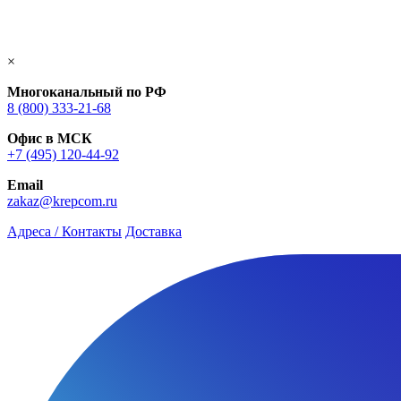
×
Многоканальный по РФ
8 (800) 333‑21-68
Офис в МСК
+7 (495) 120-44-92
Email
zakaz@krepcom.ru
Адреса / Контакты
Доставка