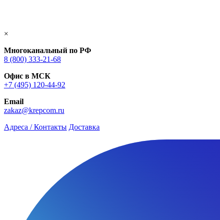
×
Многоканальный по РФ
8 (800) 333‑21-68
Офис в МСК
+7 (495) 120-44-92
Email
zakaz@krepcom.ru
Адреса / Контакты
Доставка