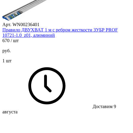
Арт. WN00236401
Правило ДВУХВАТ 1 м с ребром жесткости ЗУБР PROF
10721-1.0_z01, алюминий
670
/ шт
руб.
1 шт
Доставим 9
августа