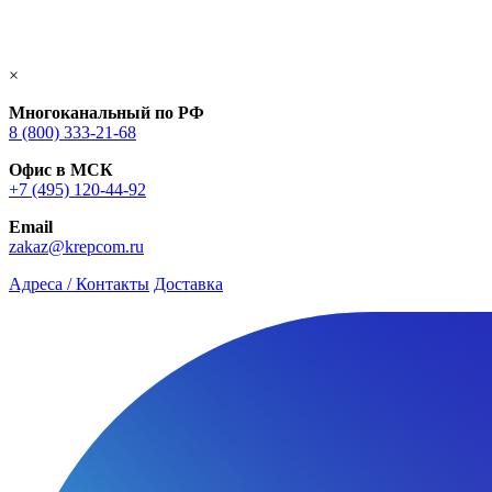
×
Многоканальный по РФ
8 (800) 333‑21-68
Офис в МСК
+7 (495) 120-44-92
Email
zakaz@krepcom.ru
Адреса / Контакты
Доставка