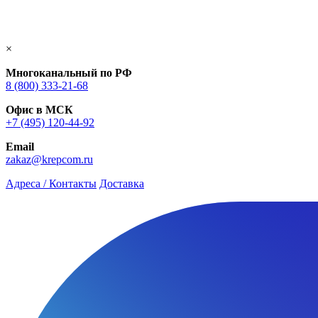
×
Многоканальный по РФ
8 (800) 333‑21-68
Офис в МСК
+7 (495) 120-44-92
Email
zakaz@krepcom.ru
Адреса / Контакты
Доставка