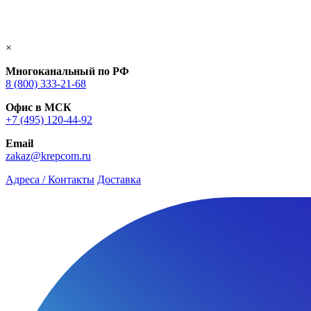
×
Многоканальный по РФ
8 (800) 333‑21-68
Офис в МСК
+7 (495) 120-44-92
Email
zakaz@krepcom.ru
Адреса / Контакты
Доставка