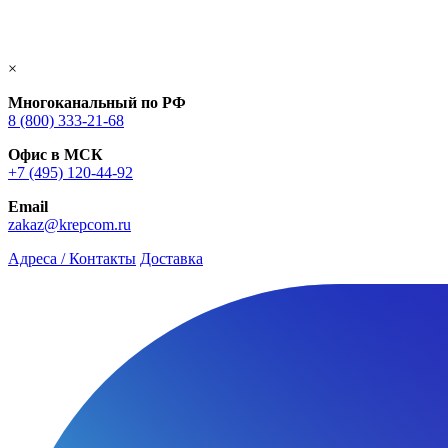
×
Многоканальный по РФ
8 (800) 333‑21-68
Офис в МСК
+7 (495) 120-44-92
Email
zakaz@krepcom.ru
Адреса / Контакты
Доставка