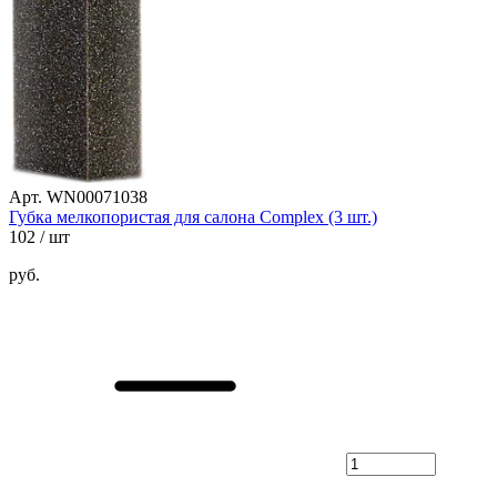
Арт. WN00071038
Губка мелкопористая для салона Complex (3 шт.)
102
/ шт
руб.