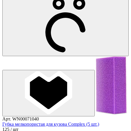
Арт. WN00071040
Губка мелкопористая для кузова Complex (5 шт.)
125
/ шт