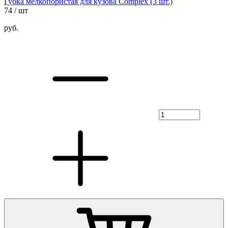
Губка мелкопористая для кузова Complex (3 шт.)
74
/ шт
руб.