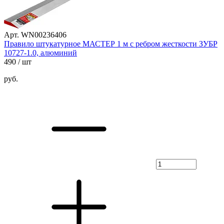
Арт. WN00236406
Правило штукатурное МАСТЕР 1 м с ребром жесткости ЗУБР
10727-1.0, алюминий
490
/ шт
руб.