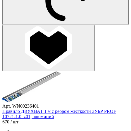
Арт. WN00236401
Правило ДВУХВАТ 1 м с ребром жесткости ЗУБР PROF
10721-1.0_z01, алюминий
670
/ шт