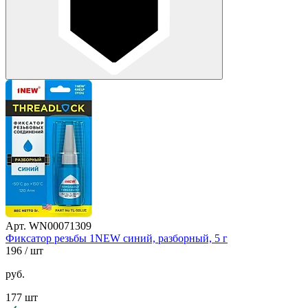
Арт. WN00071309
Фиксатор резьбы 1NEW синий, разборный, 5 г
196
/ шт
руб.
177 шт