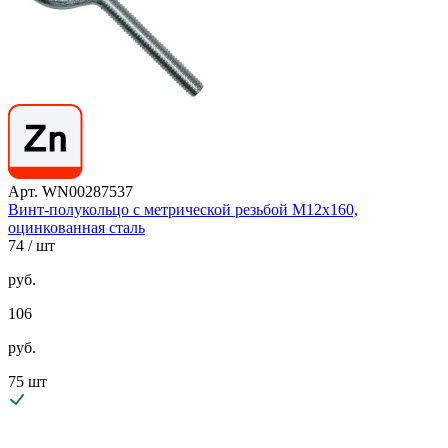
Арт. WN00287537
Винт-полукольцо с метрической резьбой М12х160,
оцинкованная сталь
74
/ шт
руб.
106
руб.
75 шт