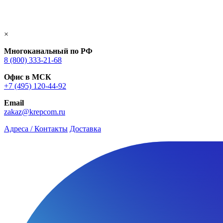
×
Многоканальный по РФ
8 (800) 333‑21-68
Офис в МСК
+7 (495) 120-44-92
Email
zakaz@krepcom.ru
Адреса / Контакты
Доставка