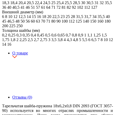
18,3
18,4
20,4
20,5
22,4
24,5
25
25,4
25,5
28,5
30
30,5
31
32
35,5
36
40
40,5
41
46
51
57
61
64
71
72
81
82
92
102
112
127
Внешний диаметр (мм)
6
8
10
12
12,5
14
15
16
18
20
22,5
23
25
28
31,5
31,7
34
35,5
40
45
46,5
48
50
56
60
63
70
71
80
90
100
112
125
140
150
160
180
200
225
250
Толщина шайбы (мм)
0,2
0,25
0,3
0,35
0,4
0,45
0,5
0,6
0,65
0,7
0,8
0,9
1
1,1
1,25
1,5
1,75
1,8
2
2,25
2,5
2,7
2,75
3
3,5
3,8
4
4,3
4,8
5
5,5
6
6,5
7
8
10
12
14
16
О товаре
Отзывы (0)
Тарельчатая шайба-пружина 18х6,2х0,8 DIN 2093 (ГОСТ 3057-
90) используется во многих отраслях промышленности и