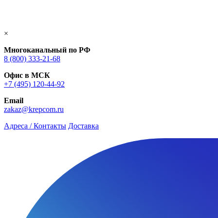
×
Многоканальный по РФ
8 (800) 333‑21-68
Офис в МСК
+7 (495) 120-44-92
Email
zakaz@krepcom.ru
Адреса / Контакты
Доставка