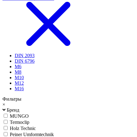
DIN 2093
DIN 6796
М6
М8
М10
М12
М16
Фильтры
×
Бренд
MUNGO
Termoclip
Holz Technic
Peiner Umformtechnik