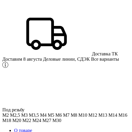
Доставка ТК
Доставим 8 августа
Деловые линии, СДЭК
Все варианты
Под резьбу
М2
М2,5
М3
М3,5
М4
М5
М6
М7
М8
М10
М12
М13
М14
М16
М18
М20
М22
М24
М27
М30
О товаре