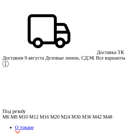
Доставка ТК
Доставим 9 августа
Деловые линии, СДЭК
Все варианты
Под резьбу
М6
М8
М10
М12
М16
М20
М24
М30
М36
М42
М48
О товаре