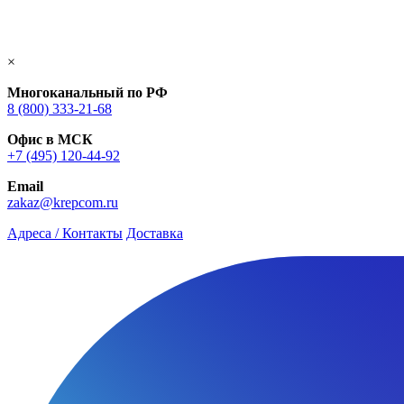
×
Многоканальный по РФ
8 (800) 333‑21-68
Офис в МСК
+7 (495) 120-44-92
Email
zakaz@krepcom.ru
Адреса / Контакты
Доставка