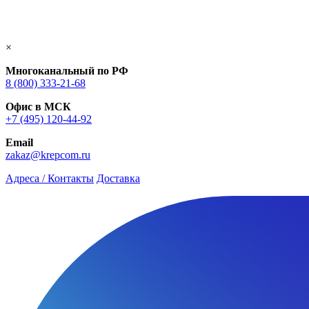
×
Многоканальный по РФ
8 (800) 333‑21-68
Офис в МСК
+7 (495) 120-44-92
Email
zakaz@krepcom.ru
Адреса / Контакты
Доставка