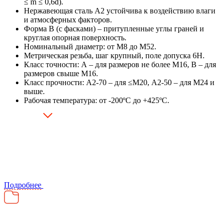
≤ m ≤ 0,6d).
Нержавеющая сталь А2 устойчива к воздействию влаги
и атмосферных факторов.
Форма В (с фасками) – притупленные углы граней и
круглая опорная поверхность.
Номинальный диаметр: от М8 до М52.
Метрическая резьба, шаг крупный, поле допуска 6H.
Класс точности: А – для размеров не более М16, В – для
размеров свыше М16.
Класс прочности: А2-70 – для ≤М20, А2-50 – для М24 и
выше.
Рабочая температура: от -200ºС до +425ºС.
Подробнее