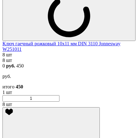
Ключ гаечный рожковый 10х11 мм DIN 3110 Jonnesway
W251011
8 шт
8 шт
0
руб.
450
руб.
итого
450
1 шт
8 шт