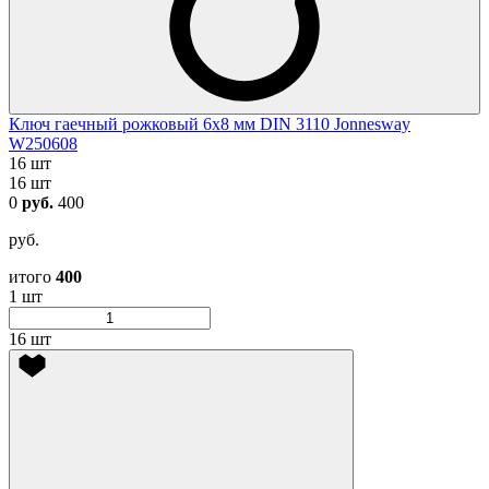
Ключ гаечный рожковый 6х8 мм DIN 3110 Jonnesway
W250608
16 шт
16 шт
0
руб.
400
руб.
итого
400
1 шт
16 шт