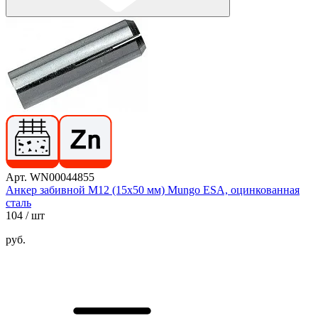
Арт. WN00044855
Анкер забивной М12 (15х50 мм) Mungo ESA, оцинкованная
сталь
104
/ шт
руб.