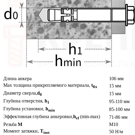
Длина анкера
106 мм
Max толщина прикрепляемого материала,
t
15 мм
fix
Диаметр сверла,
d
15 мм
0
Глубина отверстия,
h
95-110 мм
1
Глубина установки,
h
85-100 мм
min
Эффективная глубина анкеровки,
h
(min-max)
71-86 мм
ef
Резьба
М
М10
Момент затяжки,
T
50 Н/м
inst