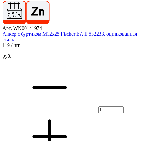
Арт. WN00141974
Анкер с буртиком М12х25 Fischer EA II 532233, оцинкованная
сталь
119
/ шт
руб.