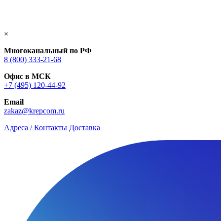
×
Многоканальный по РФ
8 (800) 333‑21-68
Офис в МСК
+7 (495) 120-44-92
Email
zakaz@krepcom.ru
Адреса / Контакты
Доставка