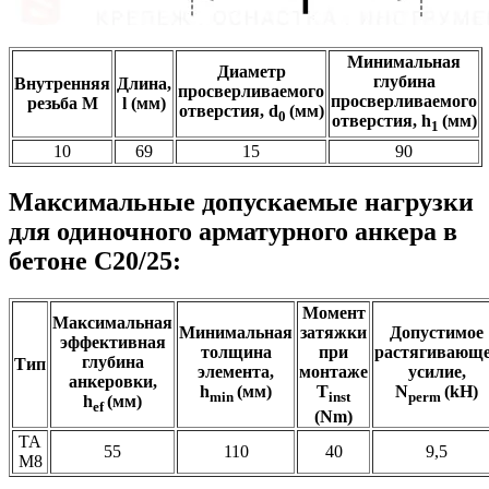
Минимальная
Диаметр
глубина
Внутренняя
Длина,
просверливаемого
просверливаемого
резьба М
l (мм)
отверстия, d
(мм)
0
отверстия, h
(мм)
1
10
69
15
90
Максимальные допускаемые нагрузки
для одиночного арматурного анкера в
бетоне C20/25:
Момент
Максимальная
Минимальная
затяжки
Допустимое
эффективная
толщина
при
растягивающ
глубина
Тип
элемента,
монтаже
усилие,
анкеровки,
h
(мм)
T
N
(kH)
min
inst
perm
h
(мм)
ef
(Nm)
TA
55
110
40
9,5
M8