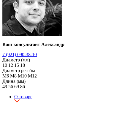
Ваш консультант Александр
7 (921) 090-38-10
Диаметр (мм)
10
12
15
18
Диаметр резьбы
М6
М8
М10
М12
Длина (мм)
49
56
69
86
О товаре