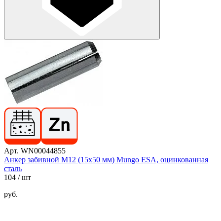
Арт. WN00044855
Анкер забивной М12 (15х50 мм) Mungo ESA, оцинкованная
сталь
104
/ шт
руб.