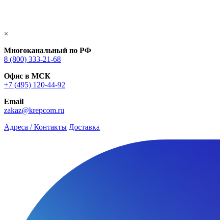
×
Многоканальный по РФ
8 (800) 333‑21-68
Офис в МСК
+7 (495) 120-44-92
Email
zakaz@krepcom.ru
Адреса / Контакты
Доставка