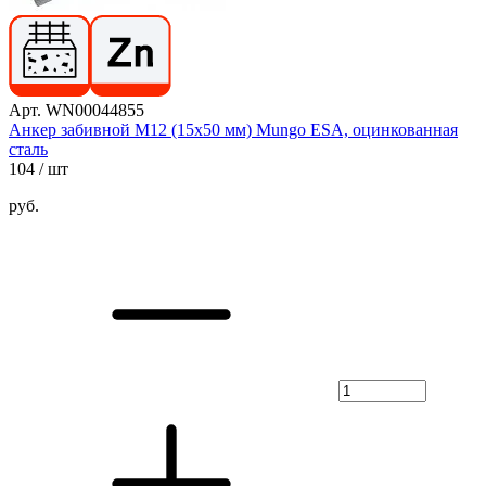
Арт. WN00044855
Анкер забивной М12 (15х50 мм) Mungo ESA, оцинкованная
сталь
104
/ шт
руб.