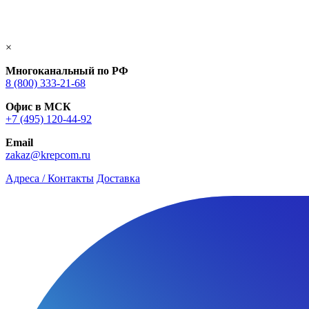
×
Многоканальный по РФ
8 (800) 333‑21-68
Офис в МСК
+7 (495) 120-44-92
Email
zakaz@krepcom.ru
Адреса / Контакты
Доставка