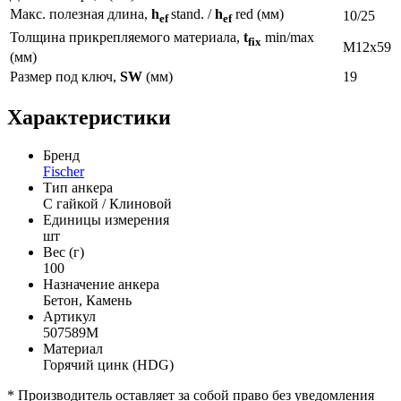
Макс. полезная длина,
h
stand. /
h
red (мм)
10/25
ef
ef
Толщина прикрепляемого материала,
t
min/max
fix
М12х59
(мм)
Размер под ключ,
SW
(мм)
19
Характеристики
Бренд
Fischer
Тип анкера
С гайкой / Клиновой
Единицы измерения
шт
Вес (г)
100
Назначение анкера
Бетон, Камень
Артикул
507589M
Материал
Горячий цинк (HDG)
* Производитель оставляет за собой право без уведомления