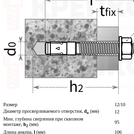
Размер
12/10
Диаметр просверливаемого отверстия,
d
(мм)
12
o
Мин. глубина сверления при сквозном
95
монтаже,
h
(мм)
2
Длина анкера,
l
(мм)
106