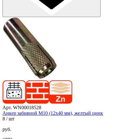
Арт. WN00018528
Анкер забивной М10 (12х40 мм), желтый цинк
8
/ шт
руб.