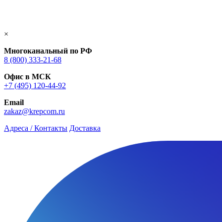
×
Многоканальный по РФ
8 (800) 333‑21-68
Офис в МСК
+7 (495) 120-44-92
Email
zakaz@krepcom.ru
Адреса / Контакты
Доставка