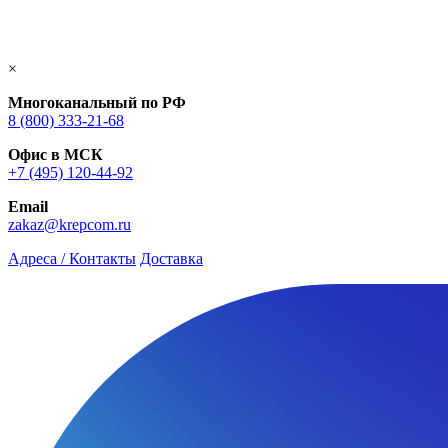
×
Многоканальный по РФ
8 (800) 333‑21-68
Офис в МСК
+7 (495) 120-44-92
Email
zakaz@krepcom.ru
Адреса / Контакты
Доставка