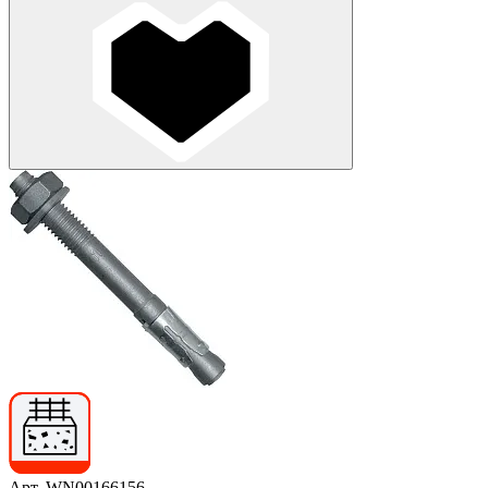
Арт. WN00166156