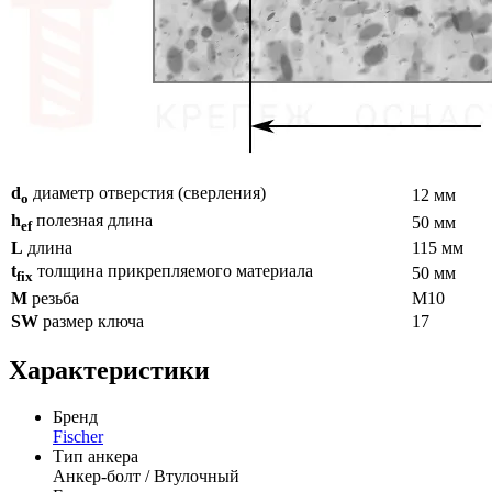
d
диаметр отверстия (сверления)
12 мм
o
h
полезная длина
50 мм
ef
L
длина
115 мм
t
толщина прикрепляемого материала
50 мм
fix
M
резьба
М10
SW
размер ключа
17
Характеристики
Бренд
Fischer
Тип анкера
Анкер-болт / Втулочный