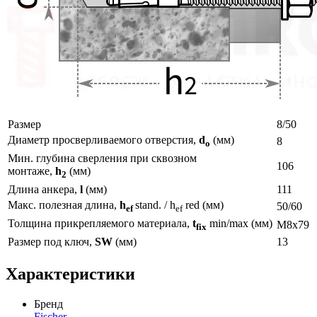
Размер
8/50
Диаметр просверливаемого отверстия,
d
(мм)
8
o
Мин. глубина сверления при сквозном
106
монтаже,
h
(мм)
2
Длина анкера,
l
(мм)
111
Макс. полезная длина,
h
stand. / h
red (мм)
50/60
ef
ef
Толщина прикрепляемого материала,
t
min/max (мм)
М8х79
fix
Размер под ключ,
SW
(мм)
13
Характеристики
Бренд
Fischer