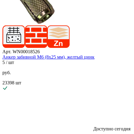
Арт. WN00018526
Анкер забивной М6 (8х25 мм), желтый цинк
5
/ шт
руб.
23398 шт
Доступно сегодня