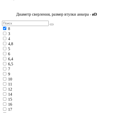
Диаметр сверления, размер втулки анкера -
øD
8
3
4
4,8
5
6
6,4
6,5
7
9
10
11
12
14
15
16
17