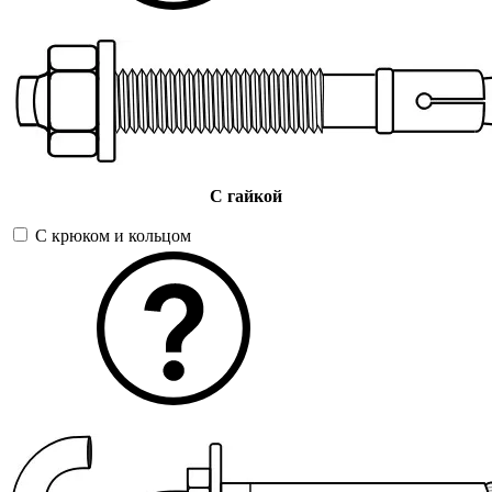
С гайкой
С крюком и кольцом