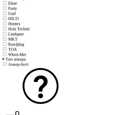
Elnar
Fasty
Graf
HILTI
Himtex
Holz Technic
Lindapter
MKT
Rawlplug
TOX
Wkret-Met
Тип анкера
Анкер-болт