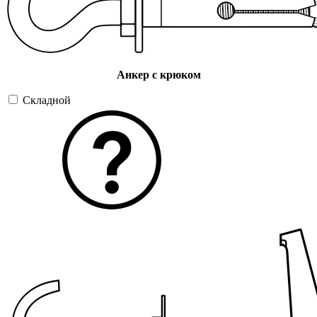
Анкер с крюком
Складной