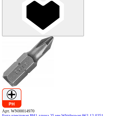
Арт. WN00014970
Бита крестовая PH1 длина 25 мм Whirlpower 962-12-0251