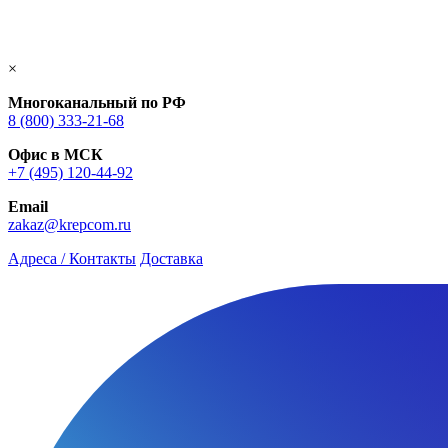
×
Многоканальный по РФ
8 (800) 333‑21-68
Офис в МСК
+7 (495) 120-44-92
Email
zakaz@krepcom.ru
Адреса / Контакты
Доставка