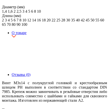
Диаметр (мм)
1,4
1,6
2
2,5
3
4
5
6
8
10
Длина (мм)
2
3
4
5
6
7
8
10
12
14
16
18
20
22
25
28
30
35
40
42
45
50
55
60
65
70
80
90
100
О товаре
Отзывы (0)
Винт М3х14 с полукруглой головкой и крестообразным
шлицем PH выполнен в соответствии со стандартом DIN
7985. Крепеж можно завинчивать в резьбовые отверстия либо
использовать совместно с шайбами и гайками для сквозного
монтажа. Изготовлен из нержавеющей стали А2.