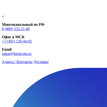
×
Многоканальный по РФ
8 (800) 333‑21-68
Офис в МСК
+7 (495) 120-44-92
Email
zakaz@krepcom.ru
Адреса / Контакты
Доставка