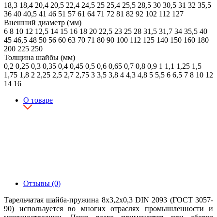
18,3
18,4
20,4
20,5
22,4
24,5
25
25,4
25,5
28,5
30
30,5
31
32
35,5
36
40
40,5
41
46
51
57
61
64
71
72
81
82
92
102
112
127
Внешний диаметр (мм)
6
8
10
12
12,5
14
15
16
18
20
22,5
23
25
28
31,5
31,7
34
35,5
40
45
46,5
48
50
56
60
63
70
71
80
90
100
112
125
140
150
160
180
200
225
250
Толщина шайбы (мм)
0,2
0,25
0,3
0,35
0,4
0,45
0,5
0,6
0,65
0,7
0,8
0,9
1
1,1
1,25
1,5
1,75
1,8
2
2,25
2,5
2,7
2,75
3
3,5
3,8
4
4,3
4,8
5
5,5
6
6,5
7
8
10
12
14
16
О товаре
Отзывы (0)
Тарельчатая шайба-пружина 8х3,2х0,3 DIN 2093 (ГОСТ 3057-
90) используется во многих отраслях промышленности и