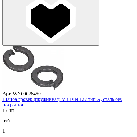
Арт. WN00026450
Шайба-гровер (пружинная) М3 DIN 127 тип A, сталь без
покрытия
1
/ шт
руб.
1