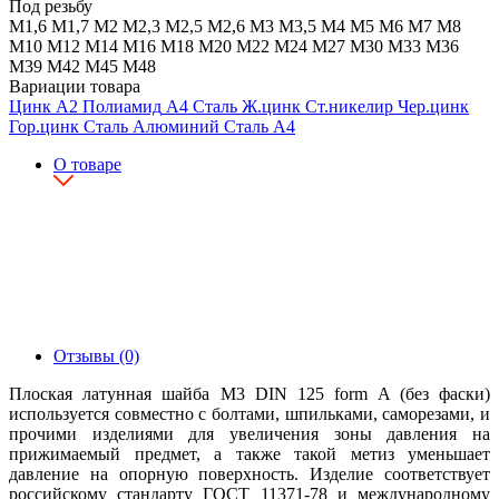
Под резьбу
М1,6
М1,7
М2
М2,3
М2,5
М2,6
М3
М3,5
М4
М5
М6
М7
М8
М10
М12
М14
М16
М18
М20
М22
М24
М27
М30
М33
М36
М39
М42
М45
М48
Вариации товара
Цинк
А2
Полиамид
А4
Сталь
Ж.цинк
Ст.никелир
Чер.цинк
Гор.цинк
Сталь
Алюминий
Сталь
А4
О товаре
Отзывы (0)
Плоская латунная шайба М3 DIN 125 form A (без фаски)
используется совместно с болтами, шпильками, саморезами, и
прочими изделиями для увеличения зоны давления на
прижимаемый предмет, а также такой метиз уменьшает
давление на опорную поверхность. Изделие соответствует
российскому стандарту ГОСТ 11371-78 и международному