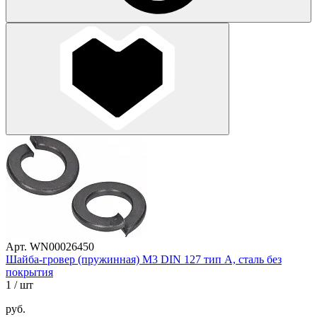
Арт. WN00026450
Шайба-гровер (пружинная) М3 DIN 127 тип A, сталь без
покрытия
1
/ шт
руб.