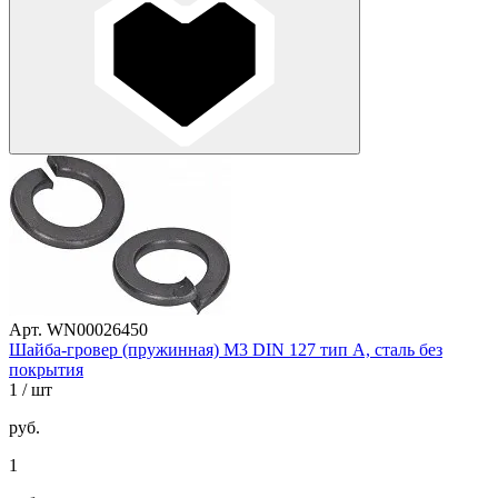
Арт. WN00026450
Шайба-гровер (пружинная) М3 DIN 127 тип A, сталь без
покрытия
1
/ шт
руб.
1