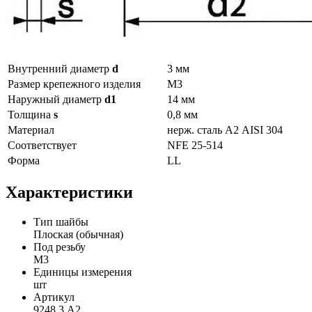
Внутренний диаметр
d
3 мм
Размер крепежного изделия
М3
Наружный диаметр
d1
14 мм
Толщина
s
0,8 мм
Материал
нерж. сталь А2 AISI 304
Соответствует
NFE 25-514
Форма
LL
Характеристики
Тип шайбы
Плоская (обычная)
Под резьбу
М3
Единицы измерения
шт
Артикул
9248 3 А2