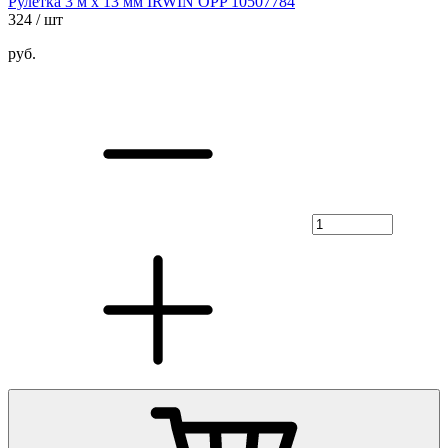
Рулетка 3 м х 13 мм IRWIN OPP 10507784
324
/ шт
руб.